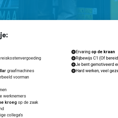
 je:
Ervaring
op de kraan
f reiskostenvergoeding
Rijbewijs C1 (Of bereid
Je bent gemotiveerd e
llar
graafmachines
Hard werken, veel geze
voorbeeld voorman
nnen
de werknemers
ne kroeg
op de zaak
and
ige collega's