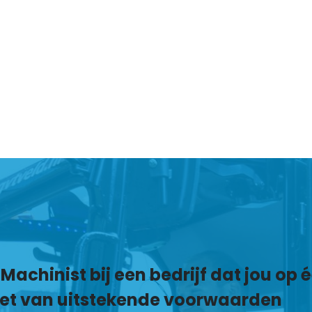
 Machinist
bij een bedrijf dat jou op 
iet van uitstekende voorwaarden