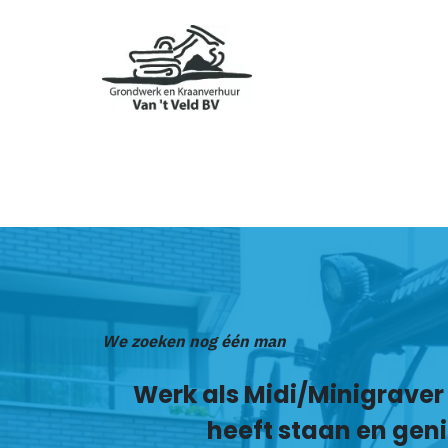
We zoeken nog één man
Werk als
Midi/Minigraver
heeft staan en gen