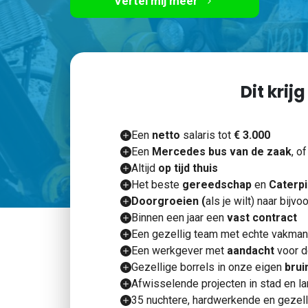
Vertel mij meer
Dit krijg
Een
netto
salaris tot
€ 3.000
Een
Mercedes bus van de zaak
, o
Altijd
op tijd thuis
Het beste
gereedschap
en
Caterpi
Doorgroeien (
als je wilt) naar bij
Binnen een jaar een
vast contract
Een gezellig team met echte vakma
Een werkgever met
aandacht
voor 
Gezellige borrels in onze eigen
brui
Afwisselende projecten in stad en l
35 nuchtere, hardwerkende en gezell