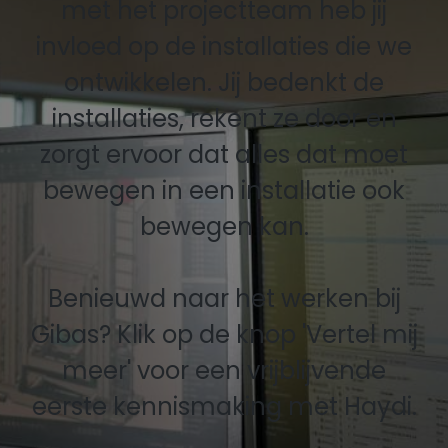
met het projectteam heb jij
invloed op de installaties die we
ontwikkelen. Jij bedenkt de
installaties, rekent ze door en
zorgt ervoor dat alles dat moet
bewegen in een installatie ook
bewegen kan.
Benieuwd naar het werken bij
Gibas? Klik op de knop 'Vertel mij
meer' voor een vrijblijvende
eerste kennismaking met Haydi.