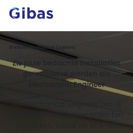
Welkom Mechanical Engineer
Zie jouw bedachte installaties
gerealiseerd worden als
Mechanical Engineer
Als Mechanical Engineer ben jij
vanaf de start bij onze projecten
betrokken. Vanaf de kick-off