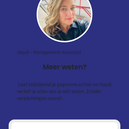
Haydi - Management Assistant
Meer weten?
Laat vrijblijvend je gegevens achter en Haydi
vertelt je alles wat je wilt weten. Zonder
verplichtingen vooraf.