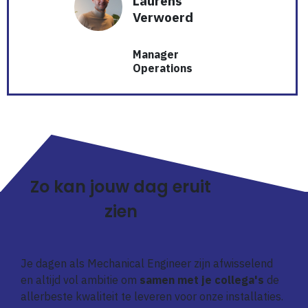
Laurens
Verwoerd
Manager
Operations
Zo kan jouw dag eruit
zien
Je dagen als Mechanical Engineer zijn afwisselend
en altijd vol ambitie om
samen met je collega's
de
allerbeste kwaliteit te leveren voor onze installaties.